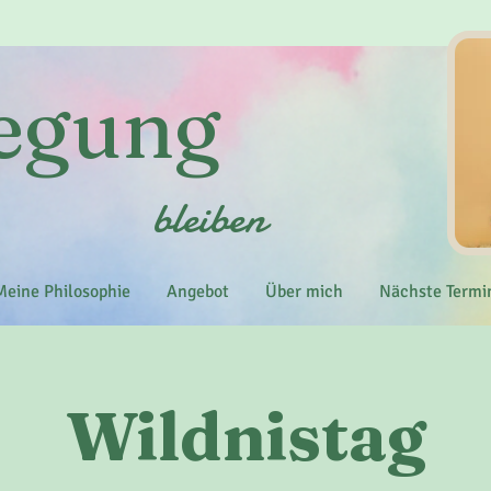
wegung
bleiben
Meine Philosophie
Angebot
Über mich
Nächste Termi
Wildnistag