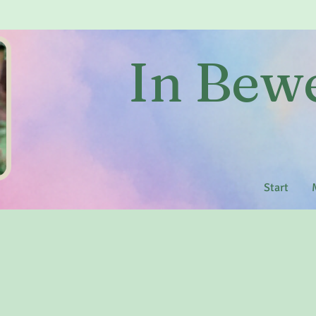
In Be
Start