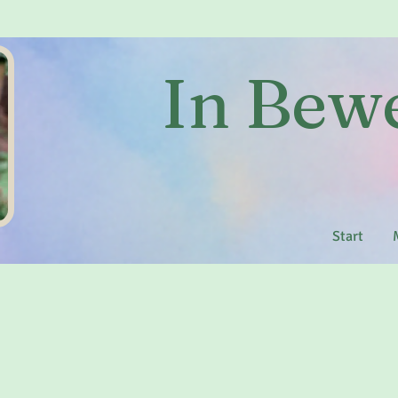
In Be
Start