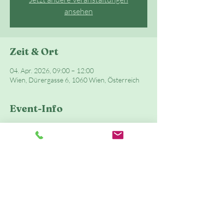
ansehen
Zeit & Ort
04. Apr. 2026, 09:00 – 12:00
Wien, Dürergasse 6, 1060 Wien, Österreich
Event-Info
Sportliche Aktivitäten im Kindergarten- und 
Schulalter sind extrem wichtig für die richtige 
Entwicklung und die Motorik eines Kindes.
In unserer bewegten Spielstunde gibt es Raum 
für: Spiel, Klettern, Schaukeln, Tasten, Fühlen, 
Singen, Massage, Austausch, Anregungen für 
Zuhause, Schwingen, Springen