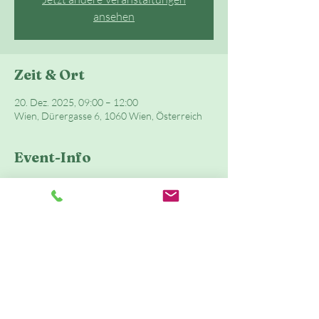
ansehen
Zeit & Ort
20. Dez. 2025, 09:00 – 12:00
Wien, Dürergasse 6, 1060 Wien, Österreich
Event-Info
Sportliche Aktivitäten im Kindergarten- und 
Schulalter sind extrem wichtig für die richtige 
Entwicklung und die Motorik eines Kindes.
In unserer bewegten Spielstunde gibt es Raum 
für: Spiel, Klettern, Schaukeln, Tasten, Fühlen, 
Singen, Massage, Austausch, Anregungen für 
Zuhause, Schwingen, Springen