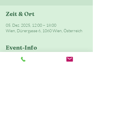
Zeit & Ort
05. Dez. 2025, 12:00 – 18:00
Wien, Dürergasse 6, 1060 Wien, Österreich
Event-Info
Sportliche Aktivitäten im Kindergarten- und 
Schulalter sind extrem wichtig für die richtige 
Entwicklung und die Motorik eines Kindes.
In unserer bewegten Spielstunde gibt es Raum 
für: Spiel, Klettern, Schaukeln, Tasten, Fühlen, 
Singen, Massage, Austausch, Anregungen für 
Zuhause, Schwingen, Springen
Event teilen