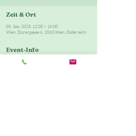
Zeit & Ort
05. Sep. 2025, 12:00 – 18:00
Wien, Dürergasse 6, 1060 Wien, Österreich
Event-Info
Sportliche Aktivitäten im Kindergarten- und 
Schulalter sind extrem wichtig für die richtige 
Entwicklung und die Motorik eines Kindes.
In unserer bewegten Spielstunde gibt es Raum 
für: Spiel, Klettern, Schaukeln, Tasten, Fühlen, 
Singen, Massage, Austausch, Anregungen für 
Zuhause, Schwingen, Springen
Event teilen