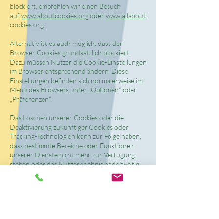
blockiert, empfehlen wir einen Besuch
auf
www.aboutcookies.org
oder
www.allabout
cookies.org.
Alternativ ist es auch möglich, dass der
Browser Cookies grundsätzlich blockiert.
Dazu müssen Nutzer die Cookie-Einstellungen
im Browser entsprechend ändern. Diese
Einstellungen befinden sich normalerweise im
Menü des Browsers unter „Optionen“ oder
„Präferenzen“.
Das Löschen unserer Cookies oder die
Deaktivierung zukünftiger Cookies oder
Tracking-Technologien kann zur Folge haben,
dass bestimmte Bereiche oder Funktionen
unserer Dienste nicht mehr zur Verfügung
stehen oder das Nutzererlebnis anderweitig
beeinträchtigt wird.
Die folgenden Links können nützlich sein, oder
alternativ die Option „Hilfe“ im Browser.