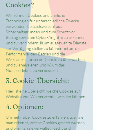
Cookies?
Wir können Cookies und ähnliche
Technologien für unterschiedliche Zwecke
verwenden, beispielsweise: i) aus
Sicherheitsgründen und zum Schutz vor
Betrug sowie um Cyber-Angriffe zu erkennen
und zu verhindern; ii) um ausgewählte Dienste
zur Verfügung stellen zu können; iii) um die
Performance, den Betrieb und die
Wirksamkeit unserer Dienste zu überwachen
und zu analysieren und iv) um das
Nutzererlebnis zu verbessern.
3. Cookie-Übersicht:
Hier
ist eine Übersicht, welche Cookies auf
Websites von Wix verwendet werden können.
4. Optionen:
Um mehr über Cookies zu erfahren, u. a. wie
man erkennt, welche Cookies gesetzt wurden
und wie man sie verwaltet, löscht und