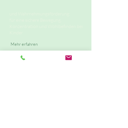
Sensorische Integration
und Wahrnehmungsförderung:
für eine sichere Bewegung,
Konzentration und Wohlbefinden bei
Kinder
Mehr erfahren
Elterngespräche
zu pädagogischen Themen
wie Montessori zu Hause,
Wahrnehmungsförderung,
Reflexintegration
Mehr erfahren